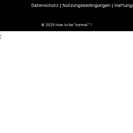
Datenschutz
|
Nutzungsbedingungen
|
Haftung
© 2025 How to be "normal" ?
;