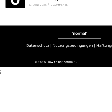
10. JUNI 2026
/
0 COMMENTS
Datenschutz
|
Nutzungsbedingungen
|
Haftung
© 2025 How to be "normal" ?
;