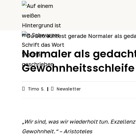
Zum
Inhalt
springen
Normaler als gedach
Gewohnheitsschleif
Beitrags-
Beitrags-
Timo S.
Newsletter
Autor:
Kategorie:
„Wir sind, was wir wiederholt tun. Exzellen
Gewohnheit.“ – Aristoteles