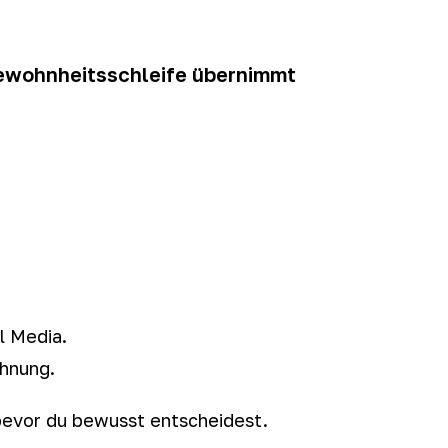
ewohnheitsschleife übernimmt
l Media.
ohnung.
 bevor du bewusst entscheidest.