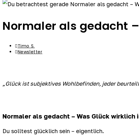
Normaler als gedacht – 
Beitrags-
Timo S.
Autor:
Beitrags-
Newsletter
Kategorie:
„Glück ist subjektives Wohlbefinden, jeder beurteil
Normaler als gedacht – Was Glück wirklich i
Du solltest glücklich sein – eigentlich.